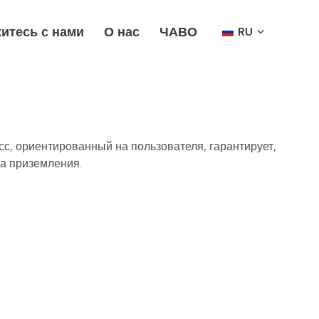
итесь с нами
О нас
ЧАВО
RU
сс, ориентированный на пользователя, гарантирует,
а приземления.